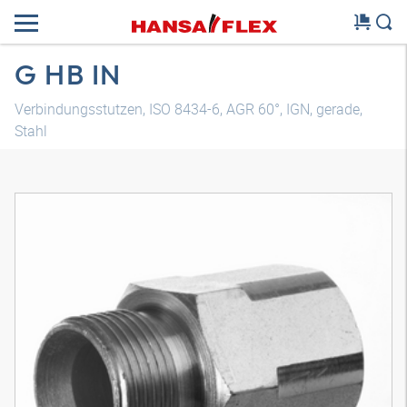
G HB IN
Verbindungsstutzen, ISO 8434-6, AGR 60°, IGN, gerade,
Stahl
3D Modell