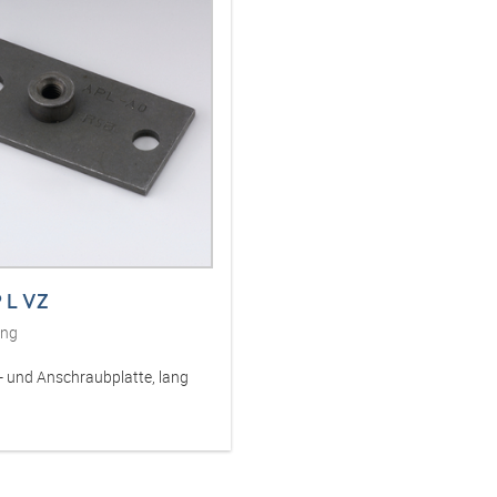
P L VZ
ung
 und Anschraubplatte, lang