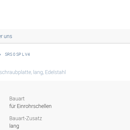
r uns
SRS 0 SP L V4
chraubplatte, lang, Edelstahl
Bauart
für Einrohrschellen
Bauart-Zusatz
lang