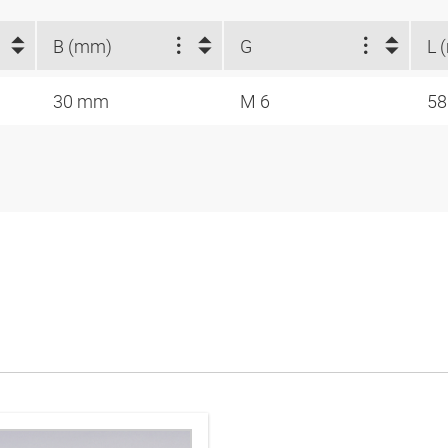
B (mm)
G
L 
30 mm
M 6
5