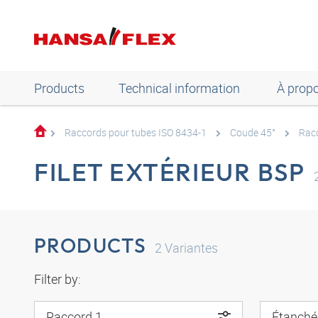
Products
Technical information
À prop
Raccords pour tubes ISO 8434-1
Coude 45°
Racc
FILET EXTÉRIEUR BSP
PRODUCTS
2
Variantes
Filter by:
Raccord 1
Étanchéi