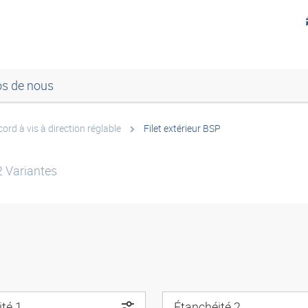
os de nous
ord à vis à direction réglable
Filet extérieur BSP
2
Variantes
té 1
Étanchéité 2