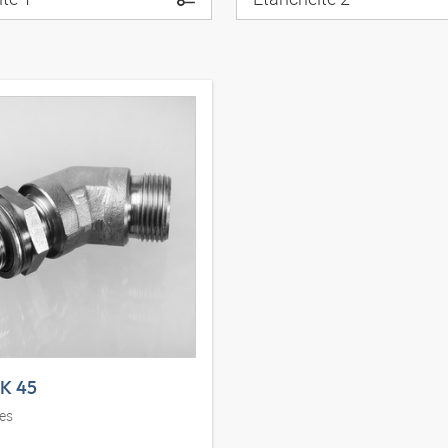
K 45
es