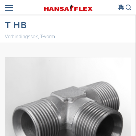
T HB
Verbindingssok, T-vorm