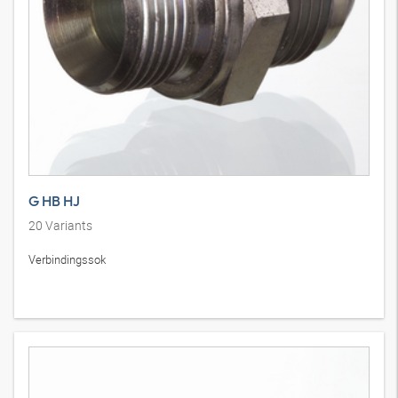
G HB HJ
20
Variants
Verbindingssok