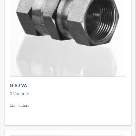
G AJ VA
9
Variants
Connectors