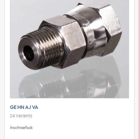
GE HN AJ VA
24
Variants
Inschroefsok