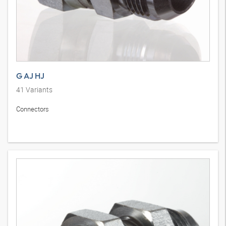
G AJ HJ
41
Variants
Connectors