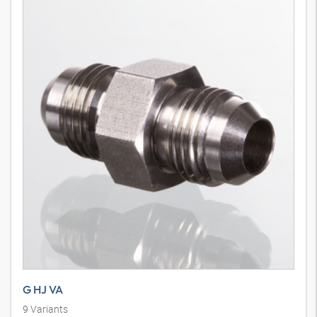
G HJ VA
9
Variants