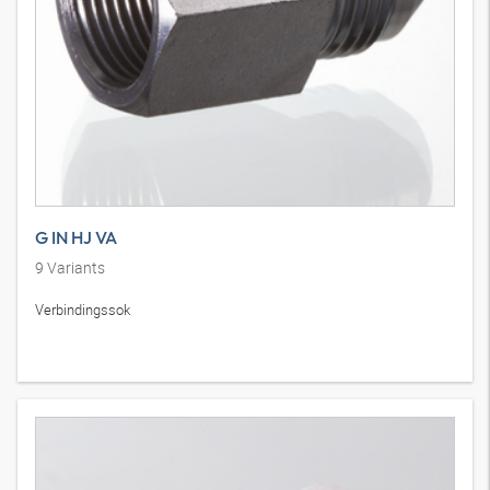
G IN HJ VA
9
Variants
Verbindingssok