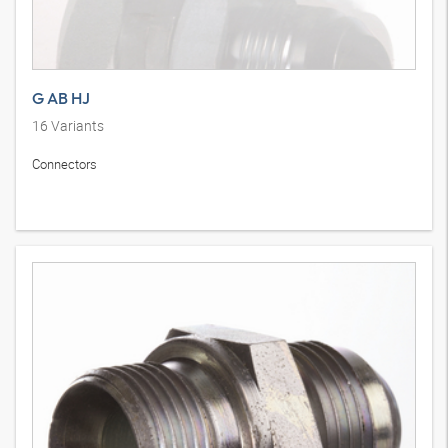
G AB HJ
16
Variants
Connectors