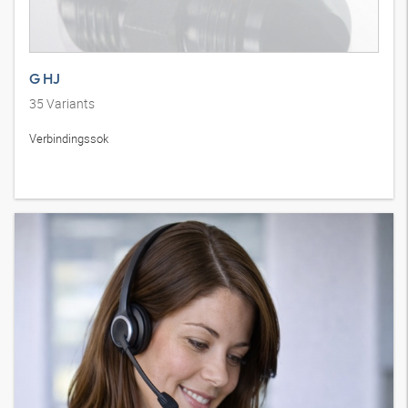
G HJ
35
Variants
Verbindingssok