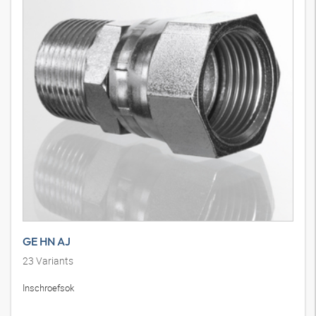
GE HN AJ
23
Variants
Inschroefsok