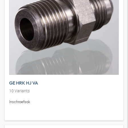
GE HRK HJ VA
10
Variants
Inschroefsok