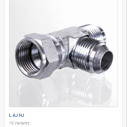
L AJ HJ
10
Variants