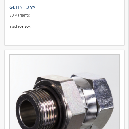
GE HN HJ VA
30
Variants
Inschroefsok