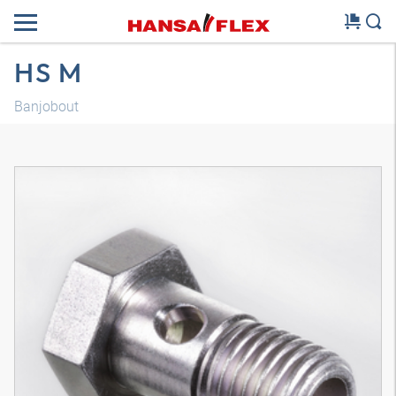
HS M
Banjobout
3D-model