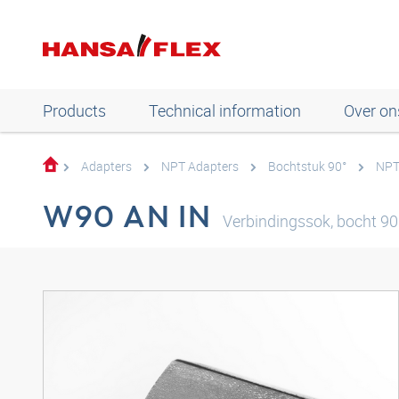
Products
Technical information
Over on
Adapters
NPT Adapters
Bochtstuk 90°
NPT
W90 AN IN
Verbindingssok, bocht 90