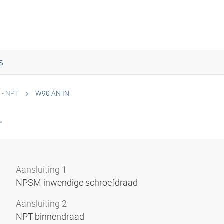
s
 - NPT
W90 AN IN
°
Aansluiting 1
NPSM inwendige schroefdraad
Aansluiting 2
NPT-binnendraad