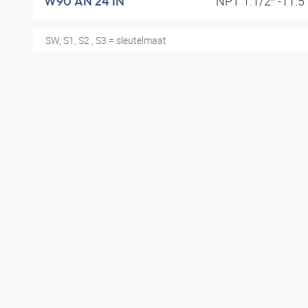
NPT 1.1/2″ -11.5
W90 AN 24 IN
SW, S1, S2 , S3 = sleutelmaat