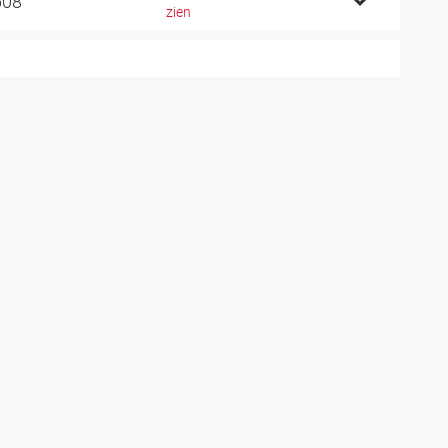
608
zien