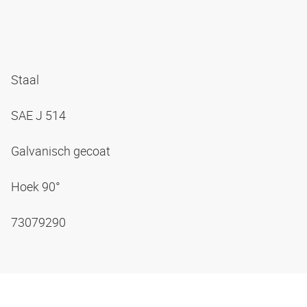
Staal
SAE J 514
Galvanisch gecoat
Hoek 90°
73079290