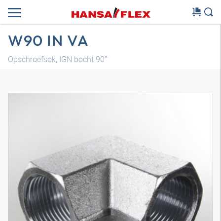
W90 IN VA
Opschroefsok, IGN bocht 90°