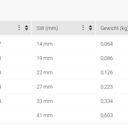
SW (mm)
Gewicht (kg
7
14 mm
0,064
8
19 mm
0,086
8
22 mm
0,126
4
27 mm
0,223
4
33 mm
0,334
5
41 mm
0,603