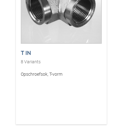
T IN
8
Variants
Opschroefsok, T-vorm