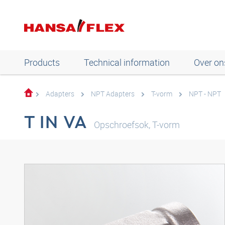
Products
Technical information
Over on
Adapters
NPT Adapters
T-vorm
NPT - NPT
T IN VA
Opschroefsok, T-vorm