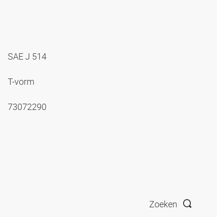
SAE J 514
T-vorm
73072290
Zoeken