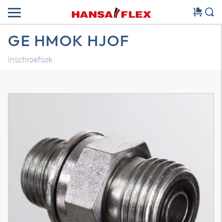
GE HMOK HJOF
Inschroefsok
3D-model