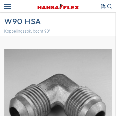
W90 HSA
Koppelingssok, bocht 90°