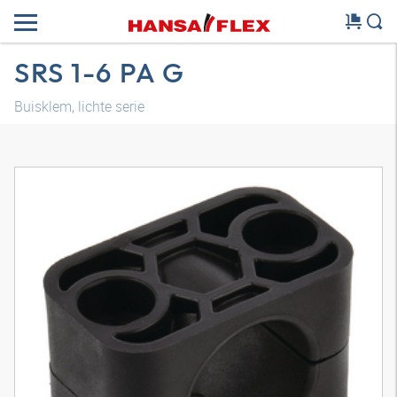
SRS 1-6 PA G
Buisklem, lichte serie