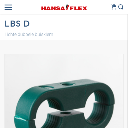
LBS D
Lichte dubbele buisklem