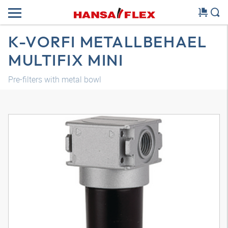
K-VORFI METALLBEHAEL
MULTIFIX MINI
Pre-filters with metal bowl
3D-model