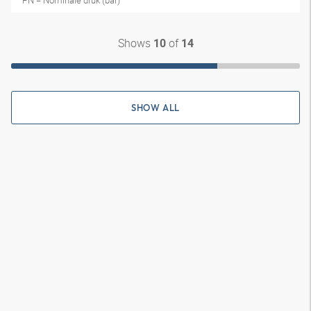
PN = Nominale druk (bar)
Shows
of
10
14
SHOW ALL