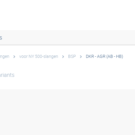
s
angen
voor NY 500-slangen
BSP
DKR - AGR (AB - HB)
riants