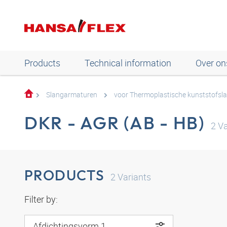
Products
Technical information
Over on
Slangarmaturen
voor Thermoplastische kunststofsl
DKR - AGR (AB - HB)
2
Va
PRODUCTS
2
Variants
Filter by:
Afdichtingsvorm 1