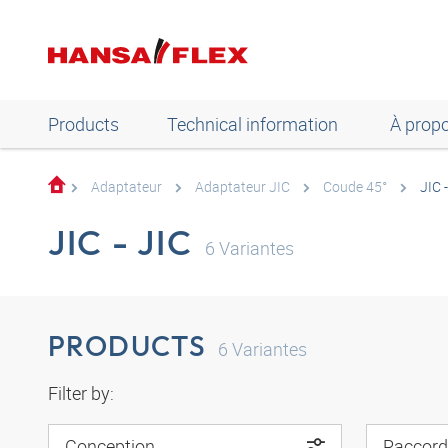
Products
Technical information
À prop
Adaptateur
Adaptateur JIC
Coude 45°
JIC 
JIC - JIC
6
Variantes
PRODUCTS
6
Variantes
Filter by:
Conception
Raccord