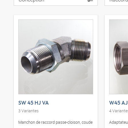
SW 45 HJ VA
W45 AJ
3
Variantes
4
Variante
Manchon de raccord passe-cloison, coude
Adaptateur