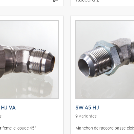
 HJ VA
SW 45 HJ
s
9
Variantes
 femelle, coude 45°
Manchon de raccord passe-cloi