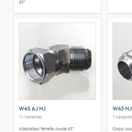
45°
W45 AJ HJ
W45 HJ
11
Variantes
7
Variante
Adaptateur femelle, coude 45°
Corps, cou