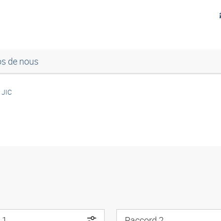
os de nous
- JIC
 1
Raccord 2