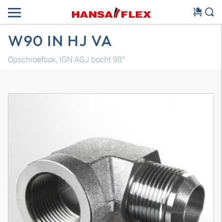
W90 IN HJ VA
Opschroefsok, IGN AGJ bocht 90°