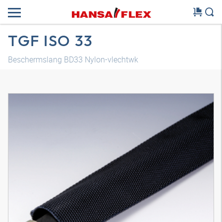
TGF ISO 33
Beschermslang BD33 Nylon-vlechtwk