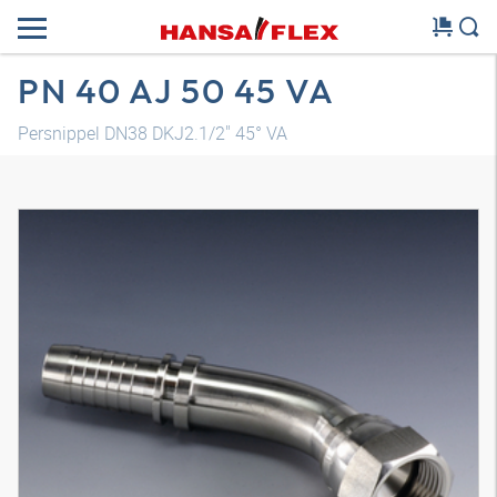
PN 40 AJ 50 45 VA
Persnippel DN38 DKJ2.1/2" 45° VA