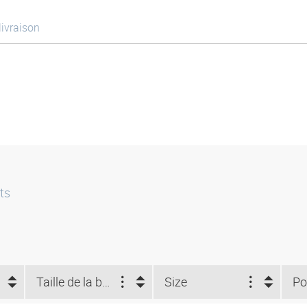
livraison
ts
Taille de la bride (")
Size
Po