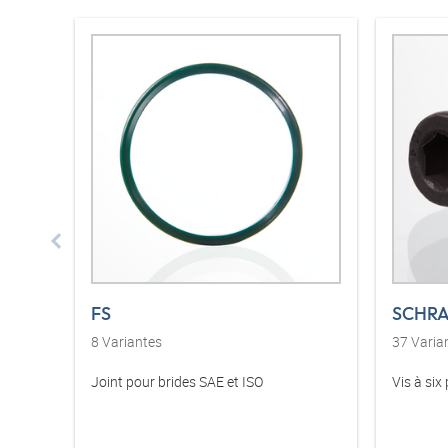
FS
SCHRA
8
Variantes
37
Varia
Joint pour brides SAE et ISO
Vis à six