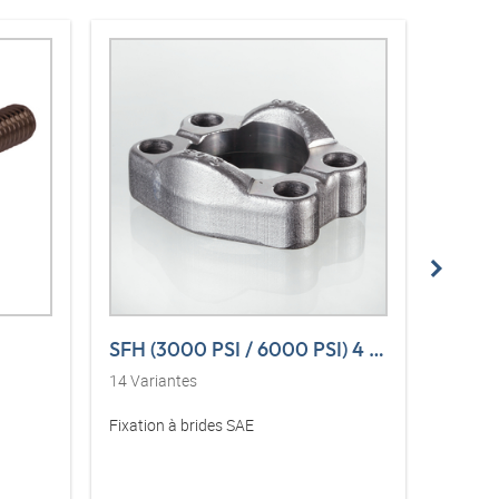
SFH (3000 PSI / 6000 PSI) 4 L VA
SFH (
14
Variantes
14
Vari
Fixation à brides SAE
Demi-br