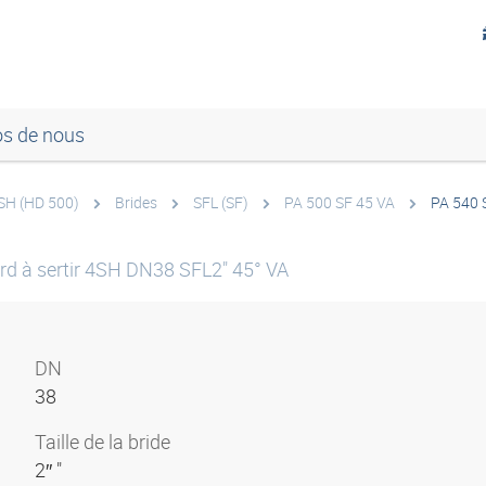
os de nous
SH (HD 500)
Brides
SFL (SF)
PA 500 SF 45 VA
PA 540 
rd à sertir 4SH DN38 SFL2" 45° VA
DN
38
Taille de la bride
2″ "