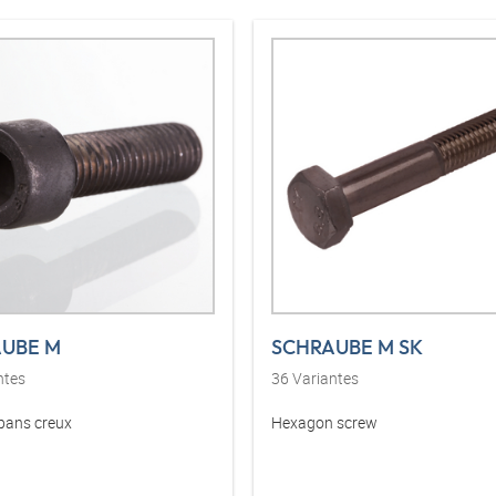
UBE M
SCHRAUBE M SK
ntes
36
Variantes
 pans creux
Hexagon screw