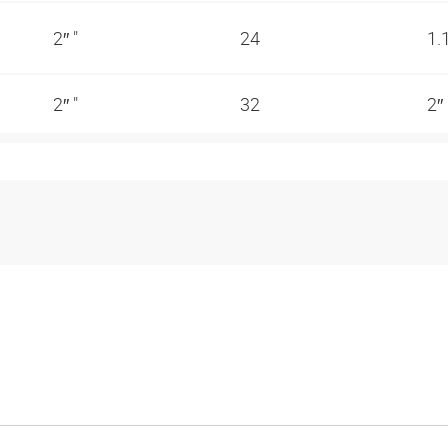
2″ "
24
1.
2″ "
32
2″