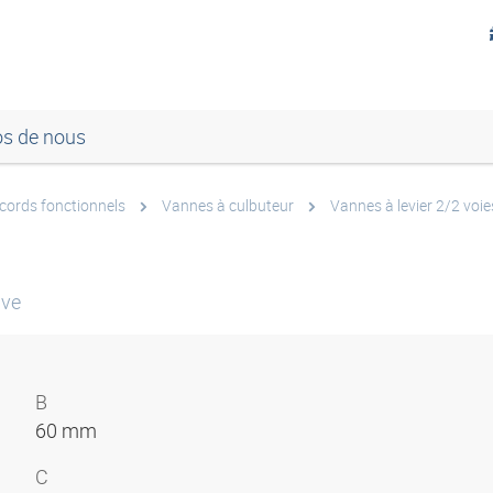
os de nous
cords fonctionnels
Vannes à culbuteur
Vannes à levier 2/2 voie
lve
B
60 mm
C