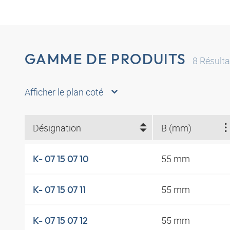
GAMME DE PRODUITS
8
Résulta
Afficher le plan coté
Désignation
B (mm)
55 mm
K- 07 15 07 10
55 mm
K- 07 15 07 11
55 mm
K- 07 15 07 12