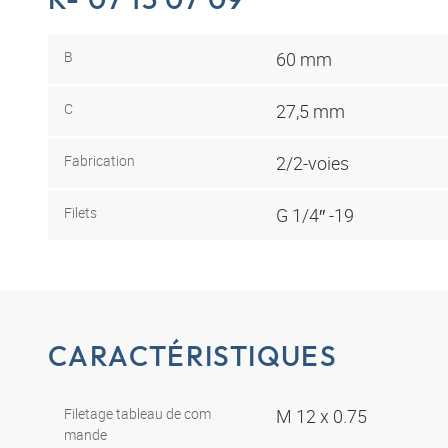
B
60 mm
C
27,5 mm
Fabrication
2/2-voies
Filets
G 1/4″ -19
CARACTÉRISTIQUES
Filetage tableau de com
M 12 x 0.75
mande