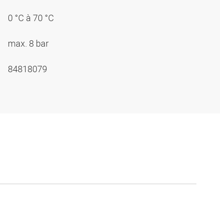
0 °C à 70 °C
max. 8 bar
84818079