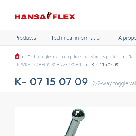
Products
Technical information
À prop
Technologies d’air comprimé
Vannes pilotes
Rac
K-WKV 2/2 BEIDS SCHNVERSCHR
K- 07 15 07 09
K- 07 15 07 09
2/2-way toggle va