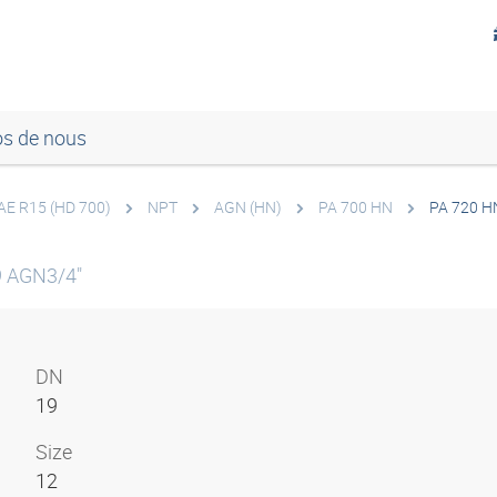
os de nous
AE R15 (HD 700)
NPT
AGN (HN)
PA 700 HN
PA 720 H
9 AGN3/4"
DN
19
Size
12