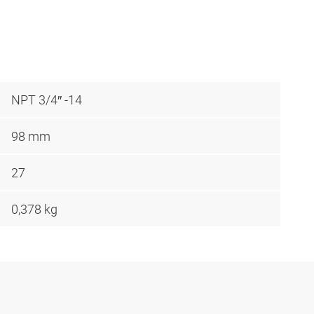
NPT 3/4″ -14
98 mm
27
0,378 kg