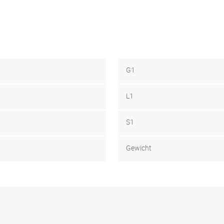
G1
L1
S1
Gewicht