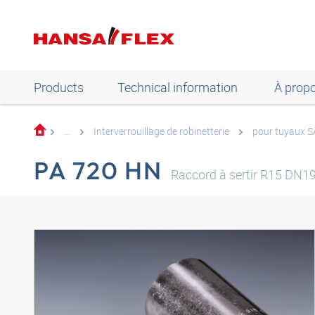
Products
Technical information
À prop
...
Interverrouillage de robinetterie
pour tuyaux S
PA 720 HN
Raccord à sertir R15 DN1