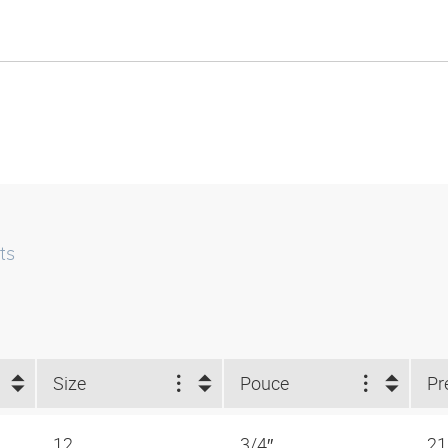
ts
Size
Pouce
12
3/4″
21