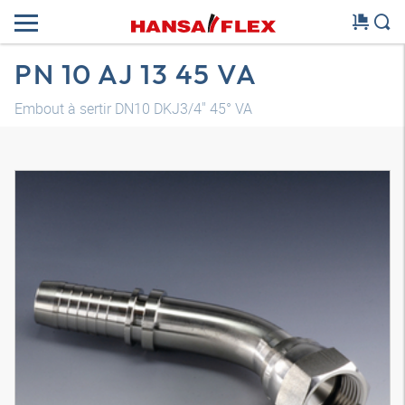
PN 10 AJ 13 45 VA
Embout à sertir DN10 DKJ3/4" 45° VA