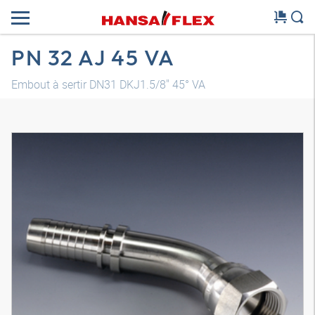
PN 32 AJ 45 VA
Embout à sertir DN31 DKJ1.5/8" 45° VA