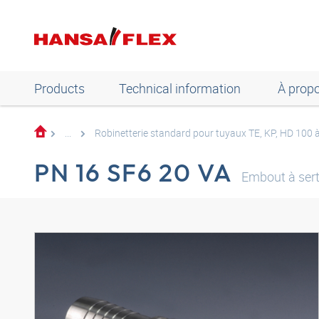
Products
Technical information
À prop
...
Robinetterie standard pour tuyaux TE, KP, HD 100 
PN 16 SF6 20 VA
Embout à ser