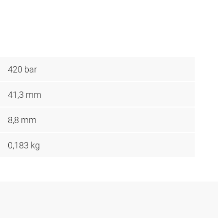
420 bar
41,3 mm
8,8 mm
0,183 kg