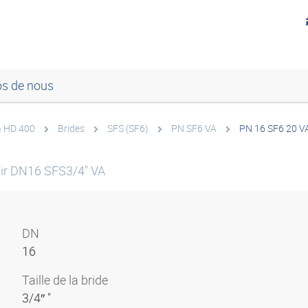
os de nous
à HD 400
Brides
SFS (SF6)
PN SF6 VA
PN 16 SF6 20 V
tir DN16 SFS3/4" VA
DN
16
Taille de la bride
3/4″ "