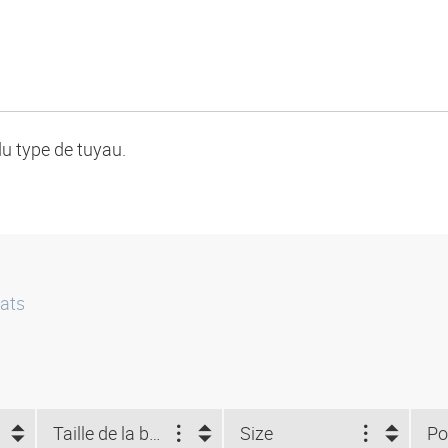
u type de tuyau.
ats
Taille de la bride (")
Size
Po