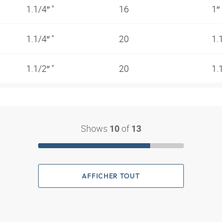
1.1/4″ "
16
1″
1.1/4″ "
20
1.
1.1/2″ "
20
1.
Shows
of
10
13
AFFICHER TOUT