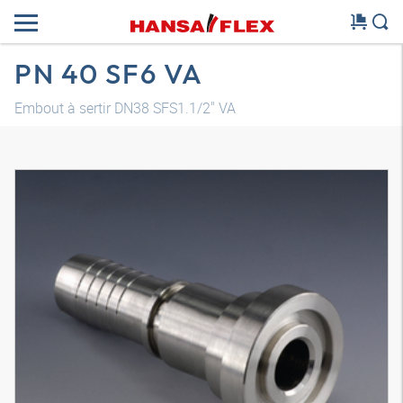
PN 40 SF6 VA
Embout à sertir DN38 SFS1.1/2" VA
Modèle 3D