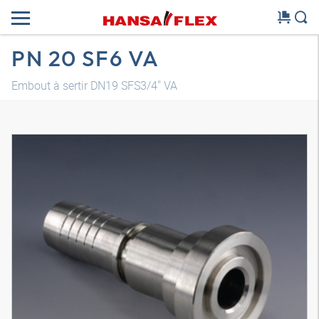
PN 20 SF6 VA
Embout à sertir DN19 SFS3/4" VA
Modèle 3D